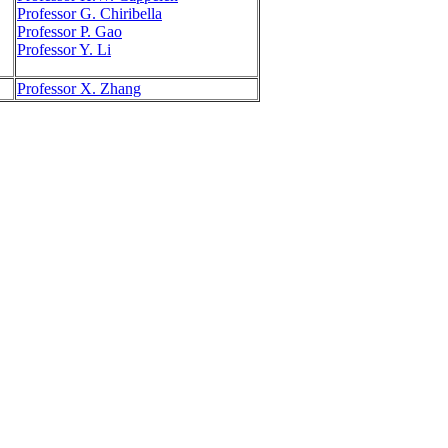
Professor G. Chiribella
Professor P. Gao
Professor Y. Li
Professor X. Zhang