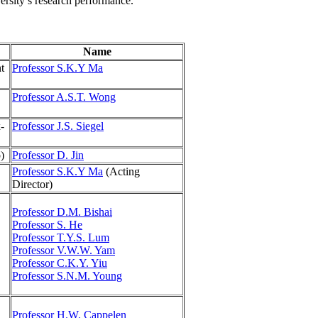
rsity’s research performance.
Name
t
Professor S.K.Y Ma
Professor A.S.T. Wong
-
Professor J.S. Siegel
)
Professor D. Jin
Professor S.K.Y Ma
(Acting
Director)
Professor D.M. Bishai
Professor S. He
Professor T.Y.S. Lum
Professor V.W.W. Yam
Professor C.K.Y. Yiu
Professor S.N.M. Young
Professor H.W. Cappelen