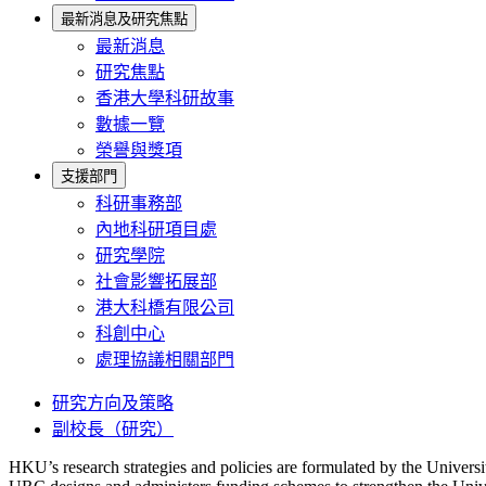
最新消息及研究焦點
最新消息
研究焦點
香港大學科研故事
數據一覽
榮譽與獎項
支援部門
科研事務部
內地科研項目處
研究學院
社會影響拓展部
港大科橋有限公司
科創中心
處理協議相關部門
研究方向及策略
副校長（研究）
HKU’s research strategies and policies are formulated by the Univer