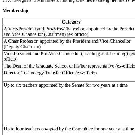
URC designs and administers funding schemes to strengthen the Unive
Membership
Category
A Vice-President and Pro-Vice-Chancellor, appointed by the Presiden
and Vice-Chancellor (Chairman) (ex-officio)
A Chair Professor, appointed by the President and Vice-Chancellor
(Deputy Chairman)
Vice-President and Pro-Vice-Chancellor (Teaching and Learning) (ex
officio)
The Dean of the Graduate School or his/her representative (ex-officio
Director, Technology Transfer Office (ex-officio)
Up to six teachers appointed by the Senate for two years at a time
Up to four teachers co-opted by the Committee for one year at a time